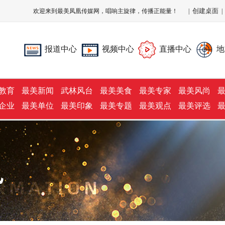
创建桌面
欢迎来到最美凤凰传媒网，唱响主旋律，传播正能量！
|
报道中心
视频中心
直播中心
地
教育
最美新闻
武林风台
最美美食
最美专家
最美风尚
企业
最美单位
最美印象
最美专题
最美观点
最美评选