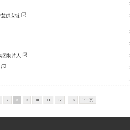
智慧供应链
集团制片人
7
8
9
10
11
12
..
18
下一页