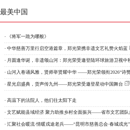
最美中国
· 《将军一跪为哪般》
· 中华慈善万里行启空港篇章，郑光荣携非遗文艺礼赞火焰蓝
· 月圆逢华诞，非遗颂山河：郑光荣受邀登陆环球旅游卫视中
· 山河入卷诵风雅，贤师举贤耀中华 ——郑光荣领衔2026“
· 星光启盛典，货声传九州——郑光荣受邀登星动中国舞台
· 高温下的法院人，他们往太阳下走
· 文艺赋能县域经济 聚力助推乡村全面振兴——省市文艺团
· 汇聚社会暖流·情暖戎途老兵——“昆明市慈善总会·春城戎光