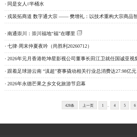
· 同是女人//半桶水
· 戎装拓商道 数字通大宗 —— 樊增礼：以技术重构大宗商品
· 南通崇川：崇川福地“福”在哪里
· 七律·周末仲夏夜吟（尚胜利20260712）
· 2026年元月香港乾坤星影视公司董事长田江卫就任国诚亚视
· 跟着足球游云南 “滇超”赛事撬动相关行业总消费达27.98亿元
· 2026年永德芒果之乡文化旅游节启幕
428条
上一页
1
..
4
5
6