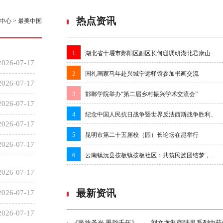
热点资讯
中心
>
最美中国
1
湖北省十堰市郧阳区副区长何珊调研湖北君康山..
2026-07-17
2
国礼画家马年赴兴城宁远驿馆参加书画交流
2026-07-17
3
邯郸学院举办“第二届乡村振兴学术交流会”
2026-07-17
4
纪念中国人民抗日战争暨世界反法西斯战争胜利..
2026-07-17
5
昆明市第二十五届校（园）长论坛在昆举行
2026-07-17
6
云南镇沅县按板镇按板社区：共筑民族团结梦，..
2026-07-17
最新资讯
2026-07-17
2026-07-17
《民族圣光 墨韵千年》——刘文龙制商陆果系列中药