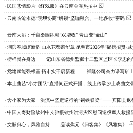
· 民国悲情影片《红戏服》在云南会泽热拍中
· 云南临沧永德“院坝协商”解锁“坚咖融合、一地多收”密码
· 云南大姚：千亩桑园织就“双增收” 青山变“金山”
· 湖滨春城绽新韵 山水花都谱华章 昆明市2026年“揭榜招贤
· 榜样就在身边 ——记山东省德州监狱十二监区监区长李忠
· 党建赋能强根基 拓市实干启新程 —— 祥隆公司奋力谱写
· 本土曲艺“小才团队”直播间正式开播，线上传承乡土戏曲文
· 舍小家为大家，洪流中坚定逆行的“钢铁脊梁” ——宾阳县
· 中国人寿财险钦州中支驰援钦州洪涝灾区慰问退役军人救援
· 文脉归心，风雅自持 ——品读焦元《归客集》《风雅集》