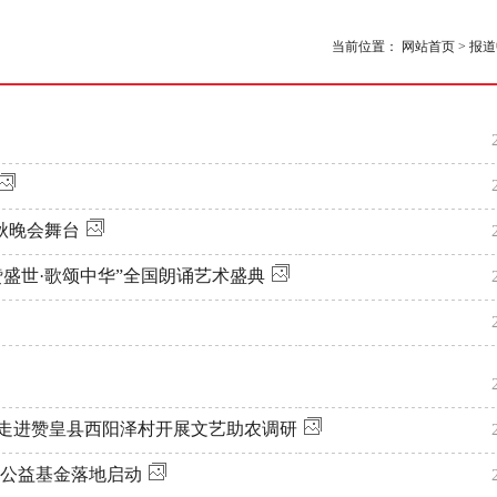
当前位置：
网站首页
>
报道
秋晚会舞台
诗赞盛世·歌颂中华”全国朗诵艺术盛典
队走进赞皇县西阳泽村开展文艺助农调研
”公益基金落地启动