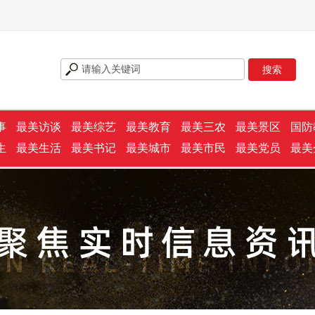
事
最美访谈
最美综艺
最美教育
最美三农
最美景区
国防
生
最美生活
最美书记
最美城市
最美市民
最美党员
最美