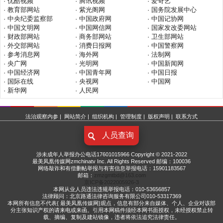
· 优酷视频
· 腾讯视频
· 爱奇艺
· 教育部网站
· 紫光阁网
· 国务院发展中心
· 中央纪委监察部
· 中国政府网
· 中国记协网
· 中国文明网
· 中国网信网
· 国家发改委网站
· 财政部网站
· 商务部网站
· 卫生部网站
· 外交部网站
· 消费日报网
· 中国警察网
· 参考消息网
· 海外网
· 法制网
· 央广网
· 光明网
· 中国新闻网
· 中国经济网
· 中国青年网
· 中国日报
· 国际在线
· 央视网
· 中国网
· 新华网
· 人民网
法治观察内参
|
网站简介
|
组织机构
|
管理制度
|
版权声明
|
联系方式
人员查询
涉未成年人举报办公电话17601015966 Copyright © 2021-2022
最美凤凰传媒网zmchinatv Inc. All Rights Reserved 邮编：100036
网络敲诈和有偿删帖举报与有害信息举报电话：15901183567
邮箱：
zmzgmtbd@163.com
京ICP备2022005926-3
本网从业人员违法违规举报电话：010-53656857
法律顾问：北京路通法律咨询服务有限公司010-53317369
本网所有信息不代表{ 最美凤凰传媒网}观点，信息有部分来自媒体、个人、企业对该部
分主张知识产权的请来电或来函。引用本网稿件须经本网书面授权，未经授权禁止转
载、摘编、复制及建站镜像，违者将依法追究法律责任。