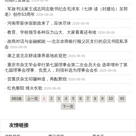
亮相行业展会
2026-08-06
·
军旅书法家王成志同志敬书纪念毛泽东《七律·读（封建论）呈郭
老》创作53周年
2026-08-06
·
河南带薪休假新政来了，应休尽休
2026-08-06
·
教育、学校领导各种压力山大、大家看看还有啥
2026-08-06
·
政商对话与金融赋能 ~~北京农商银行顺义区支行的启元书院私享
会
2026-08-06
·
康之道北京耕读康养基地欢迎您
2026-08-06
·
重庆市杂文学会举行第七届理事会第二次会员大会 选举增补了第
七届理事会理事、负责人，刘强补选为理事会会长
2026-08-06
·
贺重庆杂文叩牖种道，再酝辉煌
2026-08-06
·
红色黎阳 烽火长歌
2026-08-06
883条
上一页
1
2
3
4
5
6
7
8
9
10
..
45
下一页
友情链接