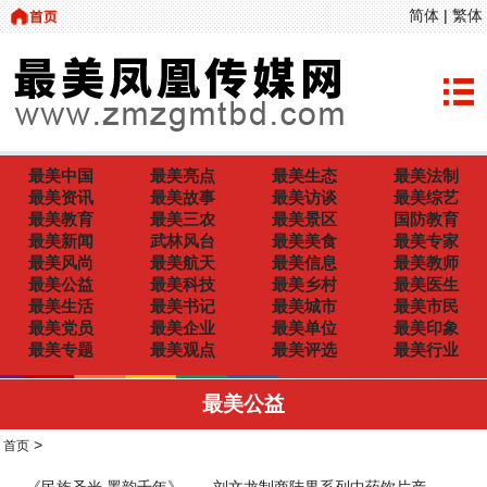
简体
|
繁体
最美中国
最美亮点
最美生态
最美法制
最美资讯
最美故事
最美访谈
最美综艺
最美教育
最美三农
最美景区
国防教育
最美新闻
武林风台
最美美食
最美专家
最美风尚
最美航天
最美信息
最美教师
最美公益
最美科技
最美乡村
最美医生
最美生活
最美书记
最美城市
最美市民
最美党员
最美企业
最美单位
最美印象
最美专题
最美观点
最美评选
最美行业
最美公益
>
首页