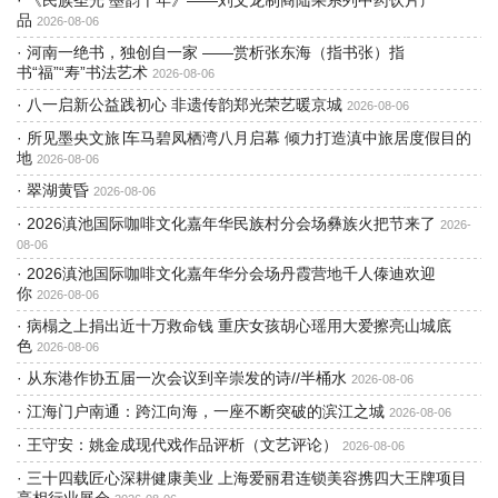
·
《民族圣光 墨韵千年》——刘文龙制商陆果系列中药饮片产
品
2026-08-06
·
河南一绝书，独创自一家 ——赏析张东海（指书张）指
书“福”“寿”书法艺术
2026-08-06
·
八一启新公益践初心 非遗传韵郑光荣艺暖京城
2026-08-06
·
所见墨央文旅∣车马碧凤栖湾八月启幕 倾力打造滇中旅居度假目的
地
2026-08-06
·
翠湖黄昏
2026-08-06
·
2026滇池国际咖啡文化嘉年华民族村分会场彝族火把节来了
2026-
08-06
·
2026滇池国际咖啡文化嘉年华分会场丹霞营地千人傣迪欢迎
你
2026-08-06
·
病榻之上捐出近十万救命钱 重庆女孩胡心瑶用大爱擦亮山城底
色
2026-08-06
·
从东港作协五届一次会议到辛崇发的诗//半桶水
2026-08-06
·
江海门户南通：跨江向海，一座不断突破的滨江之城
2026-08-06
·
王守安：姚金成现代戏作品评析（文艺评论）
2026-08-06
·
三十四载匠心深耕健康美业 上海爱丽君连锁美容携四大王牌项目