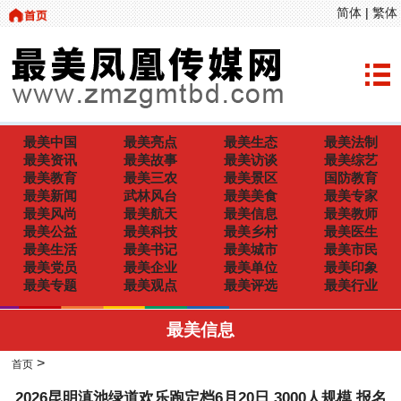
简体
|
繁体
最美中国
最美亮点
最美生态
最美法制
最美资讯
最美故事
最美访谈
最美综艺
最美教育
最美三农
最美景区
国防教育
最美新闻
武林风台
最美美食
最美专家
最美风尚
最美航天
最美信息
最美教师
最美公益
最美科技
最美乡村
最美医生
最美生活
最美书记
最美城市
最美市民
最美党员
最美企业
最美单位
最美印象
最美专题
最美观点
最美评选
最美行业
最美信息
>
首页
2026昆明滇池绿道欢乐跑定档6月20日 3000人规模 报名