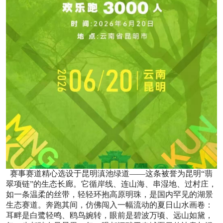
赛事赛道精心选设于昆明滇池绿道——这条被誉为昆明“翡
翠项链”的生态长廊。它循岸线、连山海、串湿地、过村庄，
如一条温柔的丝带，轻轻环抱高原明珠，是国内罕见的湖景
生态赛道。奔跑其间，仿佛闯入一幅流动的夏日山水画卷：
耳畔是白鹭轻鸣、鸥鸟婉转，眼前是碧波万顷、远山如黛，