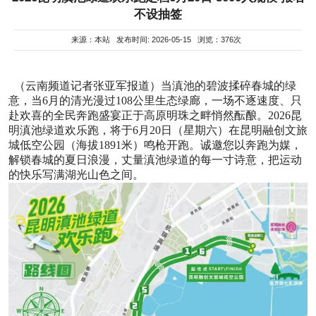
不设抽签
来源：本站 发布时间: 2026-05-15 浏览：376次
（云南频道记者张亚军报道）当滇池的碧波揉碎春城的绿
意，当6月的清光漫过108公里生态绿廊，一场不逐速度、只
赴欢喜的全民奔跑盛宴正于高原明珠之畔悄然酝酿。2026昆
明滇池绿道欢乐跑，将于6月20日（星期六）在昆明融创文旅
城低空公园（海拔1891米）鸣枪开跑。诚邀您以奔跑为媒，
解锁春城的夏日浪漫，丈量滇池绿道的每一寸诗意，把运动
的快乐写满湖光山色之间。