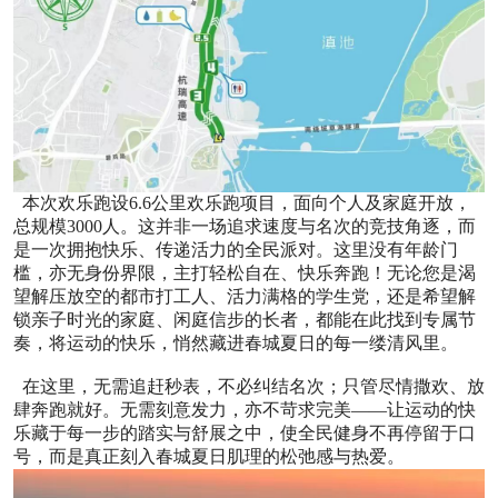
本次欢乐跑设6.6公里欢乐跑项目，面向个人及家庭开放，
总规模3000人。这并非一场追求速度与名次的竞技角逐，而
是一次拥抱快乐、传递活力的全民派对。这里没有年龄门
槛，亦无身份界限，主打轻松自在、快乐奔跑！无论您是渴
望解压放空的都市打工人、活力满格的学生党，还是希望解
锁亲子时光的家庭、闲庭信步的长者，都能在此找到专属节
奏，将运动的快乐，悄然藏进春城夏日的每一缕清风里。
在这里，无需追赶秒表，不必纠结名次；只管尽情撒欢、放
肆奔跑就好。无需刻意发力，亦不苛求完美——让运动的快
乐藏于每一步的踏实与舒展之中，使全民健身不再停留于口
号，而是真正刻入春城夏日肌理的松弛感与热爱。