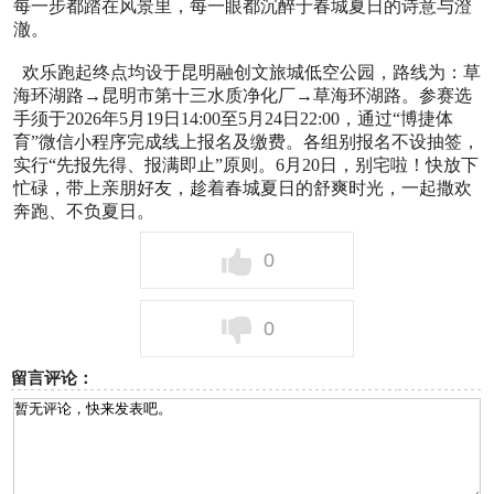
每一步都踏在风景里，每一眼都沉醉于春城夏日的诗意与澄
澈。
欢乐跑起终点均设于昆明融创文旅城低空公园，路线为：草
海环湖路→昆明市第十三水质净化厂→草海环湖路。参赛选
手须于2026年5月19日14:00至5月24日22:00，通过“博捷体
育”微信小程序完成线上报名及缴费。各组别报名不设抽签，
实行“先报先得、报满即止”原则。6月20日，别宅啦！快放下
忙碌，带上亲朋好友，趁着春城夏日的舒爽时光，一起撒欢
奔跑、不负夏日。
0
0
留言评论：