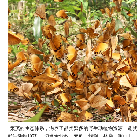
繁茂的生态体系，滋养了品类繁多的野生动植物资源，造就
野生动物107种，包含金钱豹、云豹、蜂猴、林麝、穿山甲