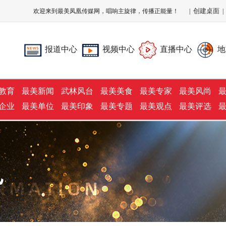
创建桌面
欢迎来到最美凤凰传媒网，唱响主旋律，传播正能量！
|
报道中心
视频中心
直播中心
地
教育
最美新闻
武林风台
最美美食
最美专家
最美风尚
企业
最美单位
最美印象
最美专题
最美观点
最美评选