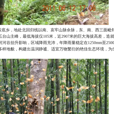
鞍底乡，地处北回归线以南、哀牢山脉余脉，东、南、西三面毗
五台山主峰，最低海拔仅105米，近2907米的巨大海拔高差，造
谷抬升影响，区域降雨充沛，年降雨量稳定在1250mm至2500
多样地貌，构建出温润静谧、适宜万物繁衍的绝佳生态环境，为