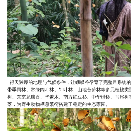
得天独厚的地理与气候条件，让蝴蝶谷孕育了完整且系统的
带季雨林、常绿阔叶林、针叶林、山地苔藓林等多元植被类
树、东京龙脑香、华盖木、南方红豆杉、中华桫椤、马尾树
落，为野生动物栖息繁衍搭建了稳定的生态家园。