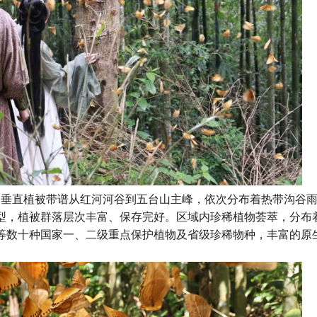
垂直植被带谱从红河河谷到五台山主峰，依次分布着热带沟谷
型，植被群落层次丰富、保存完好。区域内珍稀植物荟萃，分布
等数十种国家一、二级重点保护植物及省级珍稀物种，丰富的原