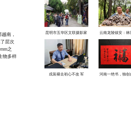
昆明市五华区文联摄影家
云南龙陵镇安：林
邻越南，
就了层次
mm之
生物多样
戎装褪去初心不改 军
河南一绝书，独创