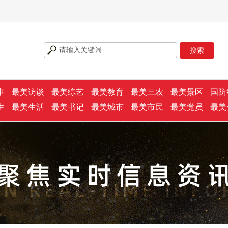
事
最美访谈
最美综艺
最美教育
最美三农
最美景区
国防
生
最美生活
最美书记
最美城市
最美市民
最美党员
最美