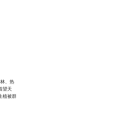
雨林、热
着望天
生植被群