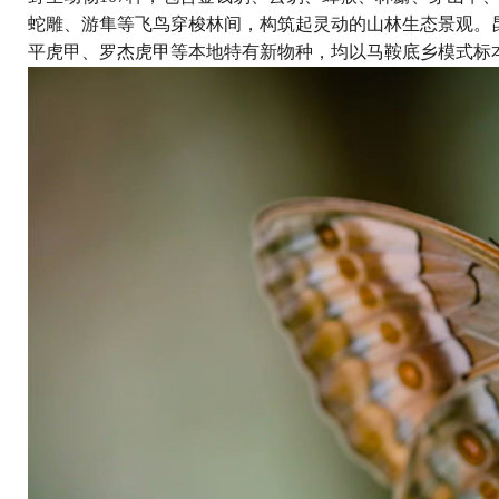
蛇雕、游隼等飞鸟穿梭林间，构筑起灵动的山林生态景观。昆
平虎甲、罗杰虎甲等本地特有新物种，均以马鞍底乡模式标