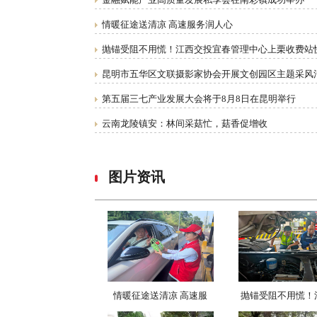
情暖征途送清凉 高速服务润人心
抛锚受阻不用慌！江西交投宜春管理中心上栗收费站
昆明市五华区文联摄影家协会开展文创园区主题采风
第五届三七产业发展大会将于8月8日在昆明举行
云南龙陵镇安：林间采菇忙，菇香促增收
图片资讯
情暖征途送清凉 高速服
抛锚受阻不用慌！