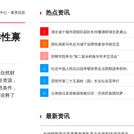
热点资讯
中心
>
最美信息
1
湖北省十堰市郧阳区副区长何珊调研湖北君康山..
样性禀
2
国礼画家马年赴兴城宁远驿馆参加书画交流
3
邯郸学院举办“第二届乡村振兴学术交流会”
4
纪念中国人民抗日战争暨世界反法西斯战争胜利..
贵自然财
存资源，
5
昆明市第二十五届校（园）长论坛在昆举行
然条件，
6
云南镇沅县按板镇按板社区：共筑民族团结梦，..
动诠释了
最新资讯
金融赋能产业高质量发展私享会在南彩镇成功举办