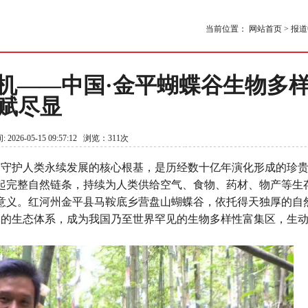
当前位置：
网站首页
>
报道
机——中国·金平蝴蝶谷生物多
赋尽显
026-05-15 09:57:12 浏览：311次
、守护人类永续发展的核心根基，是历经数十亿年演化形成的珍
起完整自然链条，持续为人类供给空气、食物、药材、物产等生
意义。红河州金平县马鞍底乡营盘山蝴蝶谷，依托得天独厚的自
体的生态体系，成为我国乃至世界罕见的生物多样性富集区，生