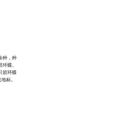
余种，种
箭环蝶、
只箭环蝶
态地标。