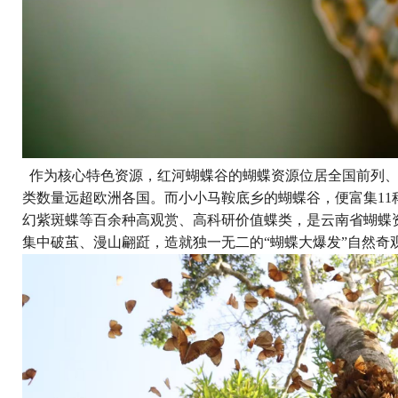
作为核心特色资源，红河蝴蝶谷的蝴蝶资源位居全国前列、享誉
类数量远超欧洲各国。而小小马鞍底乡的蝴蝶谷，便富集11科
幻紫斑蝶等百余种高观赏、高科研价值蝶类，是云南省蝴蝶
集中破茧、漫山翩跹，造就独一无二的“蝴蝶大爆发”自然奇