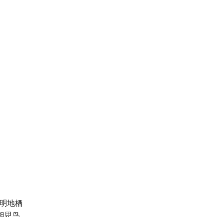
明地栖
相思鸟、