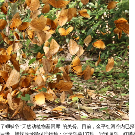
了蝴蝶谷“天然动植物基因库”的美誉。目前，金平红河谷内已探
、巨蜥、蟒蛇等珍稀保护物种；记录鸟类137种，冠斑犀鸟、红嘴