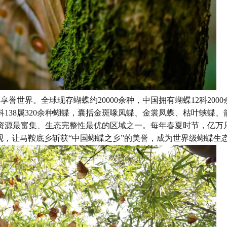
世界。全球现存蝴蝶约20000余种，中国拥有蝴蝶12科2000
138属320余种蝴蝶，囊括金斑喙凤蝶、金裳凤蝶、枯叶蛱蝶、
资源最富集、生态完整性最优的区域之一。每年春夏时节，亿万
观，让马鞍底乡斩获“中国蝴蝶之乡”的美誉，成为世界级蝴蝶生