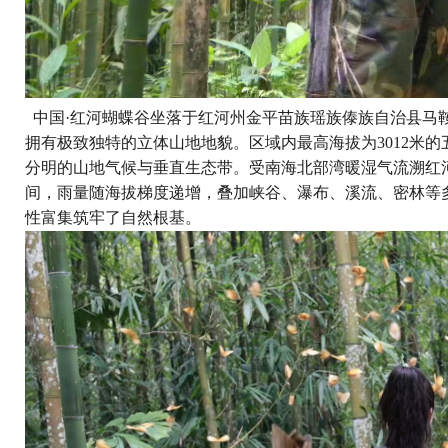
中国·红河蝴蝶谷坐落于红河州金平苗族瑶族傣族自治县马
拥有极致独特的立体山地地貌。区域内最高海拔为3012米的
分明的山地气候与垂直生态带。受南海北部湾暖湿气流溯红河河
间，雨量随海拔梯度递增，叠加峡谷、瀑布、溪流、密林等
性富集筑牢了自然根基。