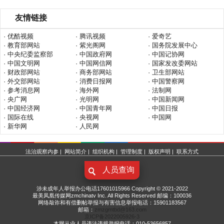
友情链接
· 优酷视频
· 腾讯视频
· 爱奇艺
· 教育部网站
· 紫光阁网
· 国务院发展中心
· 中央纪委监察部
· 中国政府网
· 中国记协网
· 中国文明网
· 中国网信网
· 国家发改委网站
· 财政部网站
· 商务部网站
· 卫生部网站
· 外交部网站
· 消费日报网
· 中国警察网
· 参考消息网
· 海外网
· 法制网
· 央广网
· 光明网
· 中国新闻网
· 中国经济网
· 中国青年网
· 中国日报
· 国际在线
· 央视网
· 中国网
· 新华网
· 人民网
法治观察内参
|
网站简介
|
组织机构
|
管理制度
|
版权声明
|
联系方式
人员查询
涉未成年人举报办公电话17601015966 Copyright © 2021-2022
最美凤凰传媒网zmchinatv Inc. All Rights Reserved 邮编：100036
网络敲诈和有偿删帖举报与有害信息举报电话：15901183567
邮箱：
zmzgmtbd@163.com
京ICP备2022005926-3
本网从业人员违法违规举报电话：010-53656857