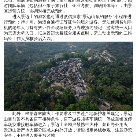
民宿、酒店住宿的游客车辆，由对应的经营者提前办理车辆预约；旅
游团队车辆（包括但不限于旅行社、企业考察、调研团体等），由景
区运营方统一协调对接完成预约。
进入景迈山的游客也可通过微信搜索“景迈山预约服务”小程序进
行预约；持护照、港澳台通行证等证件的境外游客、无法使用智能手
机的老年人可持有效证件至现场服务点办理预约登记。游客统一入口
为景迈大桥入口，抵达景迈大桥综合服务点时，需主动出示预约二维
码经工作人员核验后入园。
此外，根据森林防火工作要求及世界遗产地保护相关规定，景迈
山目前暂不具备房车接待条件，房车游客须将车辆统一停放至镇区停
车场换乘接驳车辆进入；景迈山全域严禁携带火种，禁止野外用火；
景迈山遗产地大部分区域未向外开放，请沿指定路线参观，注意游览
安全，不得进入未开放区域。