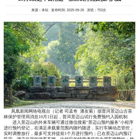
来源：本站 发布时间: 2025-09-26 浏览：753次
凤凰新闻网络电视台（记者 司孟奇 潘友菊）据普洱景迈山古茶
林保护管理局消息10月1日起，普洱景迈山试行免费预约入园机制
进入景迈山的外来车辆可通过微信搜索“景迈山预约服务”小程序
进行预约登记，在满足承载量范围内随约随进，实行车辆动态管控，
实时调整放行，最多可支持提前1个月进行预约；已在景迈山内预订