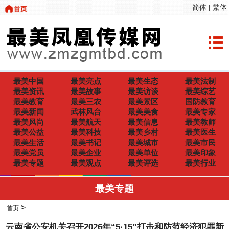
简体
|
繁体
最美中国
最美亮点
最美生态
最美法制
最美资讯
最美故事
最美访谈
最美综艺
最美教育
最美三农
最美景区
国防教育
最美新闻
武林风台
最美美食
最美专家
最美风尚
最美航天
最美信息
最美教师
最美公益
最美科技
最美乡村
最美医生
最美生活
最美书记
最美城市
最美市民
最美党员
最美企业
最美单位
最美印象
最美专题
最美观点
最美评选
最美行业
最美专题
>
首页
云南省公安机关召开2026年“5·15”打击和防范经济犯罪新