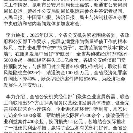
关工作情况。昆明市公安局副局长王嘉懿，昭通市公安局副
局长赵运，楚雄州公安局副局长张惊雷参会并答记者提问。
人民日报、中国青年报、法治日报、民主与法制社等20余家
中央驻滇和省内新闻媒体参加发布会。
李力通报，2025年以来，全省公安机关紧紧围绕省委、省政
府和公安部工作要求，把群众满意作为衡量经侦工作的根本
标尺，在打击犯罪中守护“钱袋子”、在防范预警中筑牢“防火
墙”、在服务发展中当好“护航员”，全省共侦破经济犯罪案件
5000余起，挽回经济损失15.1亿余元。各级公安经侦部门坚
持预防为先，与多部门健全完善40余项协作机制，联动排查
风险隐患主体96个，清退资金1000余万元，全省经济犯罪案
件同比下降40%，涉众型经济案件降幅超60%，为经济社会
发展注入平安动力。
李力介绍，全省公安机关经侦部门聚焦企业发展所需，联合
工商联推出5个方面14条服务民营经济发展具体措施，健全完
善服务民营企业座谈会、企业诉求闭环管理等制度，常态化
走访企业4300余家，帮助解决实际困难300余个，侦破侵害企
业利益案件400余起，挽回损失1.2亿元，各地结合实际推出
了一批便民利企举措，赢得了企业和有关部门好评。全省公