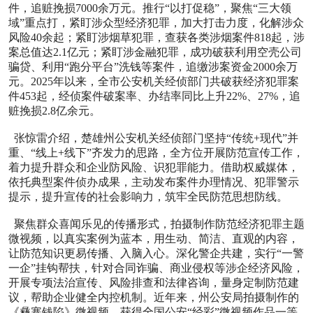
件，追赃挽损7000余万元。推行“以打促稳”，聚焦“三大领
域”重点打，紧盯涉众型经济犯罪，加大打击力度，化解涉众
风险40余起；紧盯涉烟草犯罪，查获各类涉烟案件818起，涉
案总值达2.1亿元；紧盯涉金融犯罪，成功破获利用空壳公司
骗贷、利用“跑分平台”洗钱等案件，追缴涉案资金2000余万
元。2025年以来，全市公安机关经侦部门共破获经济犯罪案
件453起，经侦案件破案率、办结率同比上升22%、27%，追
赃挽损2.8亿余元。
张惊雷介绍，楚雄州公安机关经侦部门坚持“传统+现代”并
重、“线上+线下”齐发力的思路，全方位开展防范宣传工作，
着力提升群众和企业防风险、识犯罪能力。借助权威媒体，
依托典型案件侦办成果，主动发布案件办理情况、犯罪警示
提示，提升宣传的社会影响力，筑牢全民防范思想防线。
聚焦群众喜闻乐见的传播形式，拍摄制作防范经济犯罪主题
微视频，以真实案例为蓝本，用生动、简洁、直观的内容，
让防范知识更易传播、入脑入心。深化警企共建，实行“一警
一企”挂钩帮扶，针对合同诈骗、商业侵权等涉企经济风险，
开展专项法治宣传、风险排查和法律咨询，量身定制防范建
议，帮助企业健全内控机制。近年来，州公安局拍摄制作的
《彝寨钱陷》微视频，获得全国公安“经彩”微视频作品一等