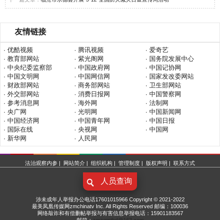
友情链接
· 优酷视频
· 腾讯视频
· 爱奇艺
· 教育部网站
· 紫光阁网
· 国务院发展中心
· 中央纪委监察部
· 中国政府网
· 中国记协网
· 中国文明网
· 中国网信网
· 国家发改委网站
· 财政部网站
· 商务部网站
· 卫生部网站
· 外交部网站
· 消费日报网
· 中国警察网
· 参考消息网
· 海外网
· 法制网
· 央广网
· 光明网
· 中国新闻网
· 中国经济网
· 中国青年网
· 中国日报
· 国际在线
· 央视网
· 中国网
· 新华网
· 人民网
法治观察内参
|
网站简介
|
组织机构
|
管理制度
|
版权声明
|
联系方式
人员查询
涉未成年人举报办公电话17601015966 Copyright © 2021-2022
最美凤凰传媒网zmchinatv Inc. All Rights Reserved 邮编：100036
网络敲诈和有偿删帖举报与有害信息举报电话：15901183567