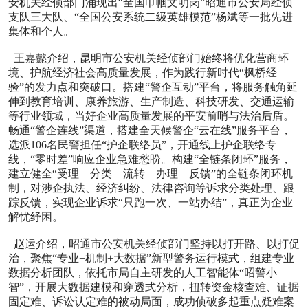
安机关经侦部门涌现出“全国巾帼文明岗”昭通市公安局经侦
支队三大队、“全国公安系统二级英雄模范”杨斌等一批先进
集体和个人。
王嘉懿介绍，昆明市公安机关经侦部门始终将优化营商环
境、护航经济社会高质量发展，作为践行新时代“枫桥经
验”的发力点和突破口。搭建“警企互动”平台，将服务触角延
伸到教育培训、康养旅游、生产制造、科技研发、交通运输
等行业领域，当好企业高质量发展的平安前哨与法治后盾。
畅通“警企连线”渠道，搭建全天候警企“云在线”服务平台，
选派106名民警担任“护企联络员”，开通线上护企联络专
线，“零时差”响应企业急难愁盼。构建“全链条闭环”服务，
建立健全“受理—分类—流转—办理—反馈”的全链条闭环机
制，对涉企执法、经济纠纷、法律咨询等诉求分类处理、跟
踪反馈，实现企业诉求“只跑一次、一站办结”，真正为企业
解忧纾困。
赵运介绍，昭通市公安机关经侦部门坚持以打开路、以打促
治，聚焦“专业+机制+大数据”新型警务运行模式，组建专业
数据分析团队，依托市局自主研发的人工智能体“昭警小
智”，开展大数据建模和穿透式分析，扭转资金核查难、证据
固定难、诉讼认定难的被动局面，成功侦破多起重点疑难案